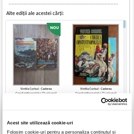
Alte ediții ale acestei cărți:
Vintila Corbul - Caderea
Vintila Corbul - Caderea
Constantinopolelui (2 volume)
Constantinopolelui (2 volume)
IN STOC
IN STOC
Pret:
35,00
Lei
Pret:
40,00
Lei
Adaugă în coș
Adaugă în coș
Acest site utilizează cookie-uri
-20%
-15%
Vezi toate edițiile »
Folosim cookie-uri pentru a personaliza conținutul și