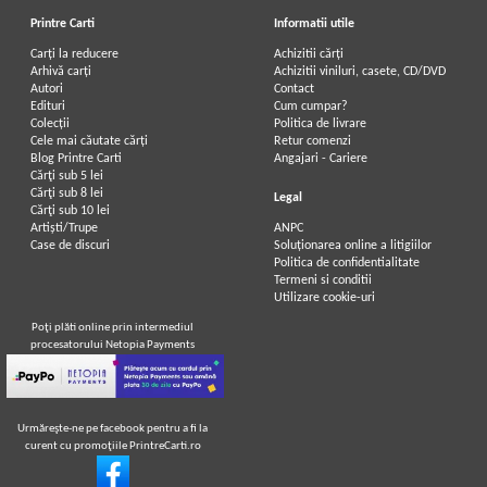
Printre Carti
Informatii utile
Carți la reducere
Achizitii cărți
Arhivă carți
Achizitii viniluri, casete, CD/DVD
Autori
Contact
Vintila Corbul - Caderea
Vintila Corbul - Caderea
Edituri
Cum cumpar?
Constantinopolelui (volumul 2)
Constantinopolului (volumul 2)
Colecții
Politica de livrare
Cele mai căutate cărți
Retur comenzi
Blog Printre Carti
Angajari - Cariere
Cărţi sub 5 lei
Cărţi sub 8 lei
Legal
Cărţi sub 10 lei
Artiști/Trupe
ANPC
Case de discuri
Soluționarea online a litigiilor
Politica de confidentialitate
Termeni si conditii
Utilizare cookie-uri
Poţi plăti online prin intermediul
procesatorului Netopia Payments
Urmăreşte-ne pe facebook pentru a fi la
curent cu promoţiile PrintreCarti.ro
Vintila Corbul - Caderea
Vintila Corbul - Caderea
Constantinopolelui (volumul 1)
Constantinopolelui (volumul 1)