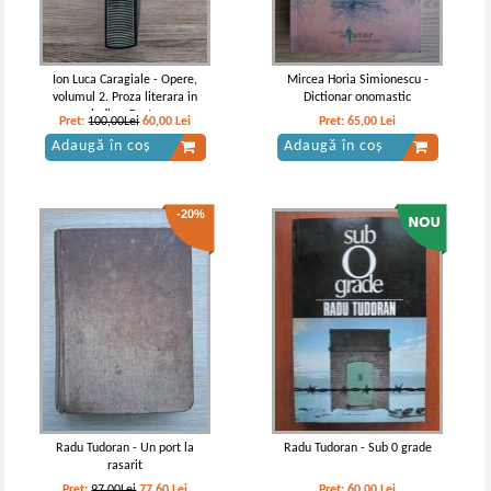
Ion Luca Caragiale - Opere,
Mircea Horia Simionescu -
volumul 2. Proza literara in
Dictionar onomastic
periodice. Postume
Pret:
100,00Lei
60,00
Lei
Pret:
65,00
Lei
Adaugă în coș
Adaugă în coș
-20%
Vintila Corbul - Caderea
Vintila Corbul - Caderea
Constantinopolelui (2 volume,
Constantinopolului (volumul 1)
cartonate)
(Adevarul)
Radu Tudoran - Un port la
Radu Tudoran - Sub 0 grade
rasarit
Pret:
97,00Lei
77,60
Lei
Pret:
60,00
Lei