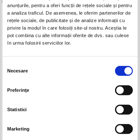
anunțurile, pentru a oferi funcții de rețele sociale și pentru
Produse din aceeasi categorie
a analiza traficul. De asemenea, le oferim partenerilor de
rețele sociale, de publicitate și de analize informații cu
-20%
-15%
privire la modul în care folosiți site-ul nostru. Aceștia le
pot combina cu alte informații oferite de dvs. sau culese
în urma folosirii serviciilor lor.
Vintila Corbul - Caderea
Vintila Corbul - Caderea
Constantinopolelui (volumul 2)
Constantinopolelui (2 volume)
Selecția
(Adevarul)
IN STOC
IN STOC
Necesare
consimțământului
Pret:
10,00Lei
8,00
Lei
Pret:
160,00Lei
136,00
Lei
Adaugă în coș
Adaugă în coș
Preferinţe
Mircea Zaciu - Dictionar esential
Mircea Eliade - La tiganci. Pe
al scriitorilor romani
strada Mantuleasa. In curte la
Dionis
Pret:
90,00Lei
72,00
Lei
Pret:
80,00Lei
68,00
Lei
Statistici
Adaugă în coș
Adaugă în coș
Marketing