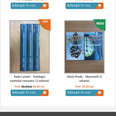
Adaugă în coș
Adaugă în coș
-20%
Vintila Corbul - Caderea
Vintila Corbul - Caderea
Constantinopolului (volumul 1)
Constantinopolelui (volumul I)
Radu Carneci - Antologia
Marin Preda - Morometii (2
sonetului romanesc (3 volume)
volume)
Pret:
80,00Lei
64,00
Lei
Pret:
66,00
Lei
Adaugă în coș
Adaugă în coș