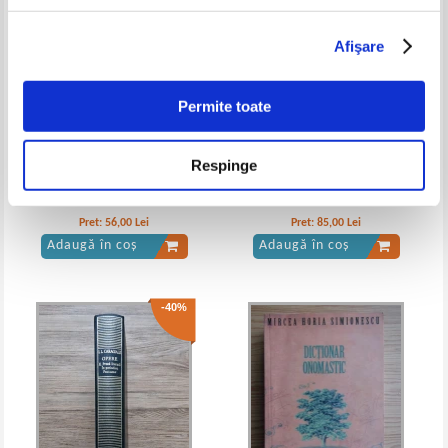
Afişare
Vintila Corbul - Caderea
Vintila Corbul - Caderea
Constantinopolelui (volumul 1)
Constantinopolelui (volumele 1, 2
Permite toate
si 3)
Respinge
Cathya MP - Ame (3 volume)
Petru Dumitriu - Omul cu ochi
suri (3 volume)
Pret:
56,00
Lei
Pret:
85,00
Lei
Adaugă în coș
Adaugă în coș
-40%
Vintila Corbul - Caderea
Vintila Corbul - Caderea
Constantinopolului (volumele 1 si
Constantinopolului (volumul 1)
2)