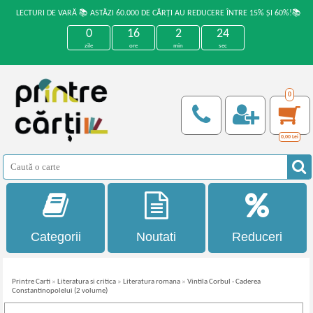
LECTURI DE VARĂ 📚 ASTĂZI 60.000 DE CĂRȚI AU REDUCERE ÎNTRE 15% ȘI 60%!📚
0
16
2
24
zile
ore
min
sec
0
0,00
Lei
Categorii
Noutati
Reduceri
Printre Carti
»
Literatura si critica
»
Literatura romana
»
Vintila Corbul - Caderea
Constantinopolelui (2 volume)