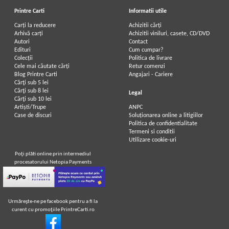
Printre Carti
Informatii utile
Carți la reducere
Achizitii cărți
Arhivă carți
Achizitii viniluri, casete, CD/DVD
Autori
Contact
Vintila Corbul - Caderea
Vintila Corbul - Caderea
Edituri
Cum cumpar?
Constantinopolului (volumul 2)
Constantinopolelui (volumul 1)
Colecții
Politica de livrare
Cele mai căutate cărți
Retur comenzi
Blog Printre Carti
Angajari - Cariere
Cărţi sub 5 lei
Cărţi sub 8 lei
Legal
Cărţi sub 10 lei
Artiști/Trupe
ANPC
Case de discuri
Soluționarea online a litigiilor
Politica de confidentialitate
Termeni si conditii
Utilizare cookie-uri
Poţi plăti online prin intermediul
procesatorului Netopia Payments
Urmăreşte-ne pe facebook pentru a fi la
curent cu promoţiile PrintreCarti.ro
Vintila Corbul - Caderea
Vintila Corbul - Caderea
Constantinopolelui (volumul 1)
Constantinopolelui (volumul 1)