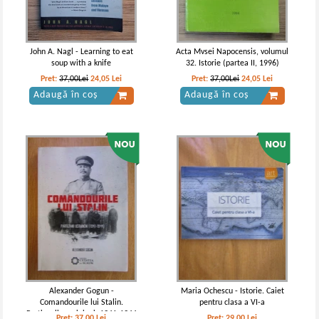
John A. Nagl - Learning to eat
Acta Mvsei Napocensis, volumul
soup with a knife
32. Istorie (partea II, 1996)
Pret:
37,00Lei
24,05
Lei
Pret:
37,00Lei
24,05
Lei
Adaugă în coș
Adaugă în coș
Vintila Corbul - Caderea
Vintila Corbul - Caderea
Constantinopolului (volumul 1)
Constantinopolului (volumul 1)
(Adevarul)
Alexander Gogun -
Maria Ochescu - Istorie. Caiet
Comandourile lui Stalin.
pentru clasa a VI-a
Partizanii ucrainieni, 1941-1944
Pret:
37,00
Lei
Pret:
29,00
Lei