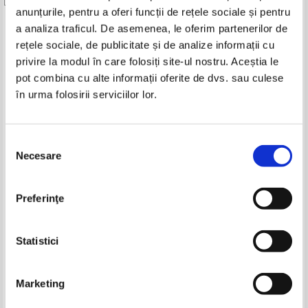
anunțurile, pentru a oferi funcții de rețele sociale și pentru
Produse din aceeasi categorie
a analiza traficul. De asemenea, le oferim partenerilor de
rețele sociale, de publicitate și de analize informații cu
-20%
privire la modul în care folosiți site-ul nostru. Aceștia le
pot combina cu alte informații oferite de dvs. sau culese
în urma folosirii serviciilor lor.
Vintila Corbul - Caderea
Vintila Corbul - Caderea
Constantinopolelui (volumul 2)
Constantinopolelui (2 volume)
Selecția
(Adevarul)
IN STOC
IN STOC
Necesare
consimțământului
Pret:
10,00Lei
8,00
Lei
Pret:
160,00
Lei
Adaugă în coș
Adaugă în coș
Preferinţe
Revista Historia. Golgota lui
Norman G. Finkelstein - Die
Napoleon, anul XV, nr. 161, iunie
holocaust-industrie
2015
Pret:
27,00
Lei
Pret:
40,00Lei
32,00
Lei
Statistici
Adaugă în coș
Adaugă în coș
Marketing
-35%
-20%