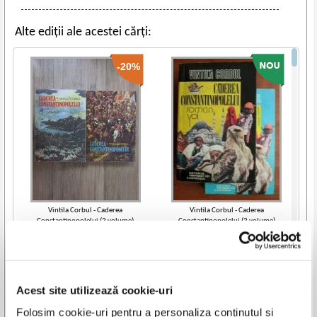
Alte ediții ale acestei cărți:
-20%
Vintila Corbul - Caderea
Vintila Corbul - Caderea
Constantinopolelui (2 volume)
Constantinopolelui (2 volume)
IN STOC
IN STOC
Pret:
35,00Lei
28,00
Lei
Pret:
40,00
Lei
Adaugă în coș
Adaugă în coș
Acest site utilizează cookie-uri
-20%
Vezi toate edițiile »
Folosim cookie-uri pentru a personaliza conținutul și