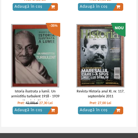
Adaugă în coș
Adaugă în coș
-35%
Vintila Corbul - Caderea
Vintila Corbul - Caderea
Constantinopolelui (volumul I)
Constantinopolelui (volumul 2)
Istoria ilustrata a lumii. Un
Revista Historia anul XI, nr. 117,
armistitiu turbulent 1918 - 1939
septembrie 2011
(Reader's Digest)
Pret:
42,00Lei
27,30
Lei
Pret:
27,00
Lei
Adaugă în coș
Adaugă în coș