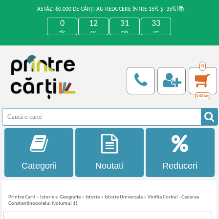
ASTĂZI 60.000 DE CĂRȚI AU REDUCERE ÎNTRE 15% ȘI 35%!📚
0
12
31
33
zile
ore
min
sec
0
0,00
Lei
Categorii
Noutati
Reduceri
Printre Carti
»
Istorie si Geografie
»
Istorie
»
Istorie Universala
»
Vintila Corbul - Caderea
Constantinopolelui (volumul 1)