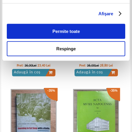
Afişare
Vintila Corbul - Caderea
Vintila Corbul - Caderea
Constantinopolelui (volumele 1, 2
Constantinopolului (volumele 1 si
Permite toate
si 3)
2)
Respinge
Graeme Donald - Minciuni, erori
Dezvaluiri din istorie (Reader's
si neintelegeri in istorie
Digest)
Pret:
36,00Lei
23,40
Lei
Pret:
36,00Lei
28,80
Lei
Adaugă în coș
Adaugă în coș
-35%
-35%
Vintila Corbul - Caderea
Vintila Corbul - Caderea
Constantinopolului (volumul 1)
Constantinopolelui (2 volume,
cartonate)