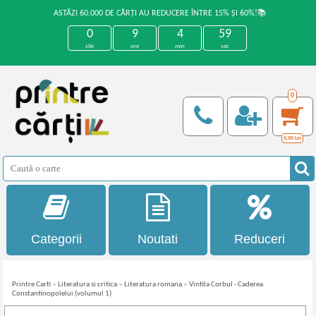
ASTĂZI 60.000 DE CĂRȚI AU REDUCERE ÎNTRE 15% ȘI 60%!📚
0
9
4
59
zile
ore
min
sec
0
0,00
Lei
Categorii
Noutati
Reduceri
Printre Carti
»
Literatura si critica
»
Literatura romana
»
Vintila Corbul - Caderea
Constantinopolelui (volumul 1)