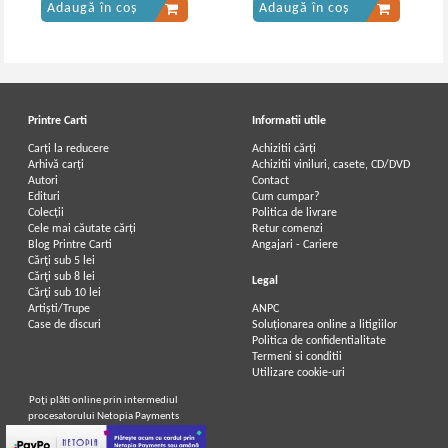
Adaugă în coș
Adaugă în coș
Printre Carti
Informatii utile
Carți la reducere
Achizitii cărți
Arhivă carți
Achizitii viniluri, casete, CD/DVD
Autori
Contact
Vintila Corbul - Caderea
Vintila Corbul - Caderea
Edituri
Cum cumpar?
Constantinopolelui (volumul 2)
Constantinopolului (volumul 2)
Colecții
Politica de livrare
Cele mai căutate cărți
Retur comenzi
Blog Printre Carti
Angajari - Cariere
Cărţi sub 5 lei
Cărţi sub 8 lei
Legal
Cărţi sub 10 lei
Artiști/Trupe
ANPC
Case de discuri
Soluționarea online a litigiilor
Politica de confidentialitate
Termeni si conditii
Utilizare cookie-uri
Poţi plăti online prin intermediul
procesatorului Netopia Payments