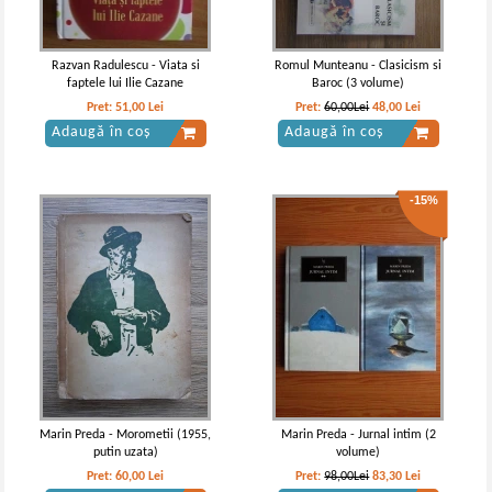
Razvan Radulescu - Viata si
Romul Munteanu - Clasicism si
faptele lui Ilie Cazane
Baroc (3 volume)
Pret:
51,00
Lei
Pret:
60,00Lei
48,00
Lei
Adaugă în coș
Adaugă în coș
-15%
Vintila Corbul - Caderea
Vintila Corbul - Caderea
Constantinopolului (volumul 1)
Constantinopolelui (volumul I)
Marin Preda - Morometii (1955,
Marin Preda - Jurnal intim (2
putin uzata)
volume)
Pret:
60,00
Lei
Pret:
98,00Lei
83,30
Lei