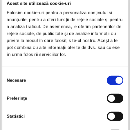
Acest site utilizează cookie-uri
Adaugă în coș
Adaugă în coș
Folosim cookie-uri pentru a personaliza conținutul și
anunțurile, pentru a oferi funcții de rețele sociale și pentru
-20%
-15%
Vezi toate edițiile »
a analiza traficul. De asemenea, le oferim partenerilor de
rețele sociale, de publicitate și de analize informații cu
Produse din aceeasi categorie
privire la modul în care folosiți site-ul nostru. Aceștia le
pot combina cu alte informații oferite de dvs. sau culese
-20%
în urma folosirii serviciilor lor.
Selecția
Necesare
consimțământului
Vintila Corbul - Caderea
Vintila Corbul - Caderea
Constantinopolelui (volumul 2)
Constantinopolelui (2 volume)
(Adevarul)
IN STOC
IN STOC
Pret:
10,00Lei
8,00
Lei
Pret:
160,00Lei
136,00
Lei
Preferinţe
Adaugă în coș
Adaugă în coș
Mihail Sadoveanu - Neamul
Ion Luca Caragiale - Proza
Statistici
Soimarestilor
Pret:
47,00
Lei
Pret:
55,00Lei
44,00
Lei