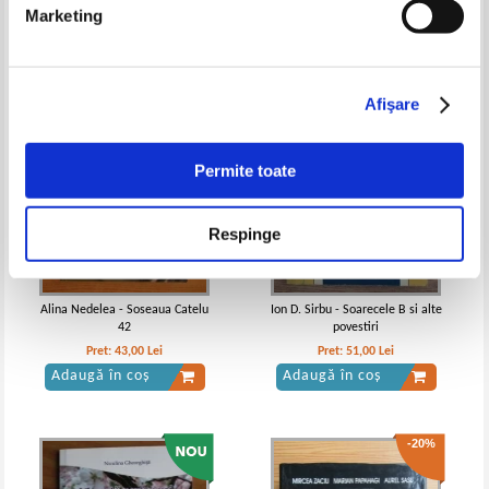
Adaugă în coș
Adaugă în coș
Marketing
Afişare
Permite toate
Vintila Corbul - Caderea
Vintila Corbul - Caderea
Constantinopolelui (volumul 1)
Constantinopolelui (volumele 1, 2
si 3)
Respinge
Alina Nedelea - Soseaua Catelu
Ion D. Sirbu - Soarecele B si alte
42
povestiri
Pret:
43,00
Lei
Pret:
51,00
Lei
Adaugă în coș
Adaugă în coș
-20%