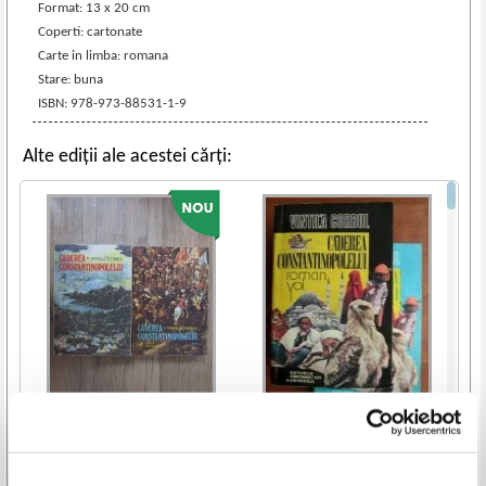
Format: 13 x 20 cm
Coperti: cartonate
Carte in limba: romana
Stare: buna
ISBN: 978-973-88531-1-9
Alte ediții ale acestei cărți:
Vintila Corbul - Caderea
Vintila Corbul - Caderea
Constantinopolelui (2 volume)
Constantinopolelui (2 volume)
IN STOC
IN STOC
Pret:
35,00
Lei
Pret:
40,00
Lei