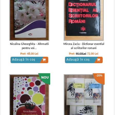
Vintila Corbul - Caderea
Vintila Corbul - Caderea
Constantinopolului (volumele 1 si
Constantinopolului (volumul 1)
2)
Niculina Gheorghita - Afirmatii
Mircea Zaciu - Dictionar esential
pentru voi...
al scriitorilor romani
Pret:
48,00
Lei
Pret:
90,00Lei
72,00
Lei
Adaugă în coș
Adaugă în coș
-20%
Vintila Corbul - Caderea
Vintila Corbul - Caderea
Constantinopolelui (2 volume,
Constantinopolului (volumul 1)
cartonate)
(Adevarul)