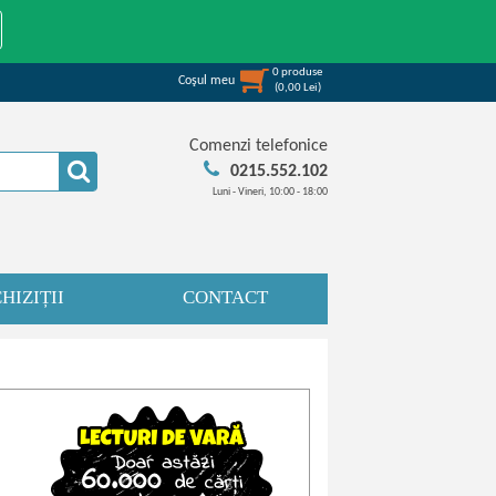
0
produse
Coşul meu
(
0,00
Lei
)
Comenzi telefonice
0215.552.102
Luni - Vineri, 10:00 - 18:00
HIZIȚII
CONTACT