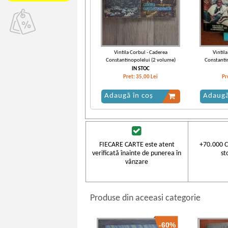
Vintila Corbul - Caderea
Vintil
Constantinopolelui (2 volume)
Constanti
IN STOC
Pret:
35,00
Lei
Pr
Adaugă în coș
Adaugă
FIECARE CARTE este atent
+70.000 C
verificată înainte de punerea în
st
vânzare
Produse din aceeasi categorie
-60%
Vintila Corbul - Caderea
Vintil