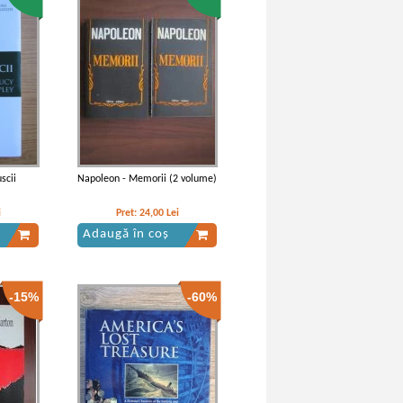
volume,
Constantinopolului (volumul 1)
(Adevarul)
scii
Napoleon - Memorii (2 volume)
i
Pret:
24,00
Lei
Adaugă în coș
-15%
-60%
erea
Vintila Corbul - Caderea
umul 2)
Constantinopolelui (volumul 1)