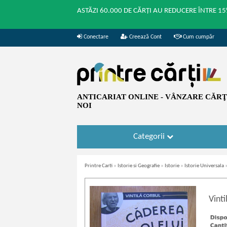
ASTĂZI 60.000 DE CĂRȚI AU REDUCERE ÎNTRE 15
Conectare
Creează Cont
Cum cumpăr
ANTICARIAT ONLINE - VÂNZARE CĂRŢI
NOI
Categorii
Printre Carti
»
Istorie si Geografie
»
Istorie
»
Istorie Universala
Vinti