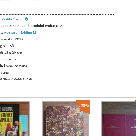
:
Vintila Corbul
: Caderea Constantinopolului (volumul 2)
ra:
Adevarul Holding
 aparitie: 2019
gini: 368
t: 13 x 20 cm
ti: brosate
 in limba: romana
: buna
 978-606-644-101-8
-20%