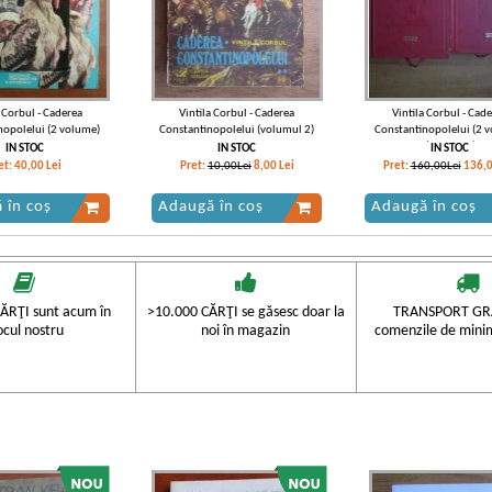
a Corbul - Caderea
Vintila Corbul - Caderea
Vintila Corbul - Cad
nopolelui (2 volume)
Constantinopolelui (volumul 2)
Constantinopolelui (2 
(Adevarul)
IN STOC
IN STOC
IN STOC
et:
40,00
Lei
Pret:
10,00Lei
8,00
Lei
Pret:
160,00Lei
136,
 în coș
Adaugă în coș
Adaugă în coș
ĂRŢI sunt acum în
>10.000 CĂRŢI se găsesc doar la
TRANSPORT GRA
ocul nostru
noi în magazin
comenzile de mini
a Corbul - Caderea
Vintila Corbul - Caderea
Vintila Corbul - Cad