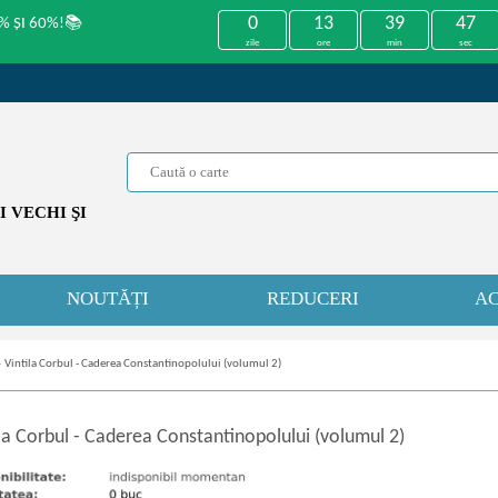
0
13
39
47
% ȘI 60%!📚
zile
ore
min
sec
 VECHI ŞI
NOUTĂȚI
REDUCERI
AC
»
Vintila Corbul - Caderea Constantinopolului (volumul 2)
la Corbul
-
Caderea Constantinopolului (volumul 2)