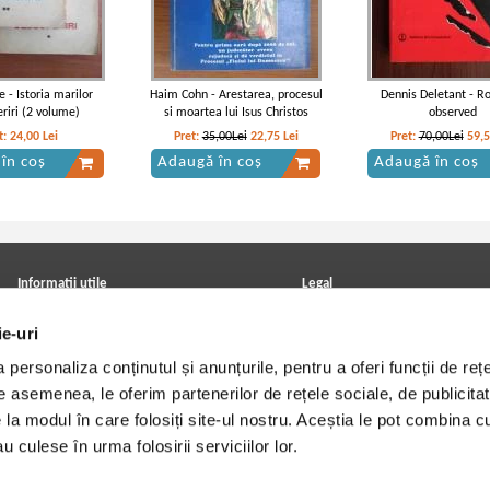
e - Istoria marilor
Haim Cohn - Arestarea, procesul
Dennis Deletant - R
riri (2 volume)
si moartea lui Isus Christos
observed
t:
24,00
Lei
Pret:
35,00Lei
22,75
Lei
Pret:
70,00Lei
59,
în coș
Adaugă în coș
Adaugă în coș
a Corbul - Caderea
Vintila Corbul - Caderea
Vintila Corbul - Cad
opolelui (volumul 1)
Constantinopolelui (volumul 3)
Constantinopolelui (2 
Informatii utile
Legal
ANPC
Achizitii cărți
ie-uri
Achizitii viniluri, casete, CD/DVD
Soluționarea online a litigiilor
Contact
Politica de confidentialitate
personaliza conținutul și anunțurile, pentru a oferi funcții de rețe
Cum cumpar?
Termeni si conditii
Politica de livrare
Utilizare cookie-uri
De asemenea, le oferim partenerilor de rețele sociale, de publicitat
Retur comenzi
e la modul în care folosiți site-ul nostru. Aceștia le pot combina c
Angajari - Cariere
u culese în urma folosirii serviciilor lor.