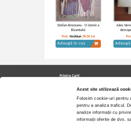
Stelian Brezeanu - O istorie a
Jules Vern
Bizantului
descope
Pret:
40,00Lei
28,00
Lei
Pre
Adaugă în coș
Adaugă 
Vintila Corbul - Caderea
Vintil
Constantinopolelui (volumul 1)
Constantin
Printre Carti
Carți la reducere
Acest site utilizează cook
Arhivă carți
Autori
Folosim cookie-uri pentru a 
Edituri
Colecții
pentru a analiza traficul. 
Cele mai căutate cărți
analize informații cu privir
Blog Printre Carti
Cărţi sub 5 lei
informații oferite de dvs. sa
Cărţi sub 8 lei
Cărţi sub 10 lei