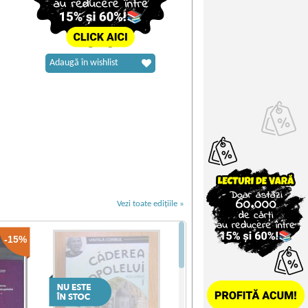
Adaugă în wishlist
Vezi toate edițiile »
-15%