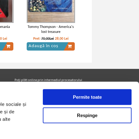
omania
Tommy Thompson - America's
lost treasure
50
Lei
Pret:
70,00Lei
28,00
Lei
Adaugă în coș
erea
Vintila Corbu - Caderea
volume)
Constantinopolelui (2 volume)
Poţi plăti online prin intermediul procesatorului
Netopia Payments
Permite toate
le sociale și
Urmăreşte-ne pe facebook pentru a fi la curent cu
promoţiile PrintreCarti.ro
e și de
Respinge
u alte