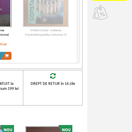
erea
Vintila Corbul - Caderea
volume)
Constantinopolelui (volumul 1)
00
Lei
TUIT la
DREPT DE RETUR în 14 zile
mum 199 lei
erea
Vintila Corbul - Caderea