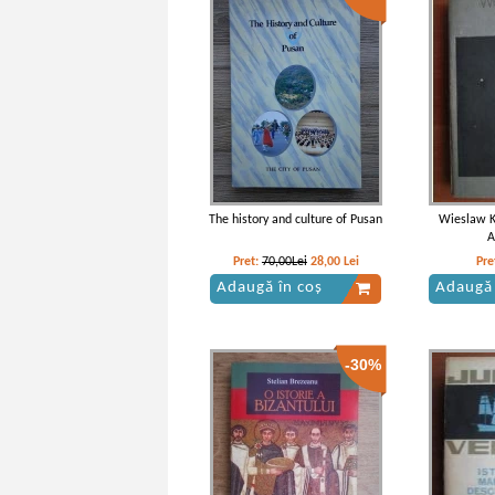
Constantinopolelui (volumele 1, 2
Constantino
si 3)
The history and culture of Pusan
Wieslaw Ki
A
Pret:
70,00Lei
28,00
Lei
Pre
Adaugă în coș
Adaugă 
-30%
Vintila Corbul - Caderea
Vintil
Constantinopolului (volumul 1)
Constantin