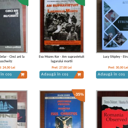
polului (volumele 1 si
Constantinopolului (volumul 1)
Constantinopolelui (2 
2)
cartonate)
elar - Cinci ani la
Eva Mozes Kor - Am supravietuit
Lucy Shipley - Etru
uschwitz
lagarului mortii
t:
24,00
Lei
Pret:
27,00
Lei
Pret:
30,00
Le
în coș
Adaugă în coș
Adaugă în coș
-35%
a Corbul - Caderea
Vintila Corbul - Caderea
Vintila Corbul - Cad
opolelui (volumul I)
Constantinopolelui (volumul 2)
Constantinopolului (vol