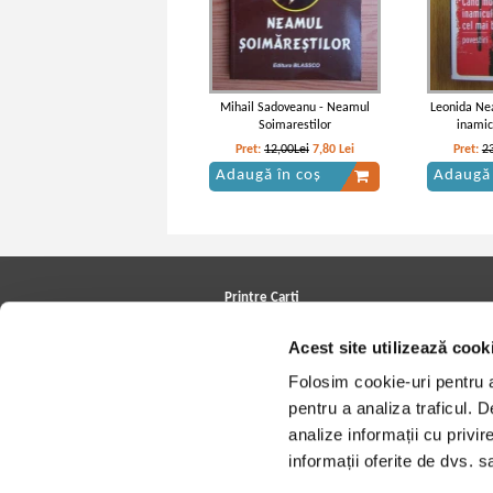
Mihail Sadoveanu - Neamul
Leonida Ne
Soimarestilor
inamic
Pret:
12,00Lei
7,80
Lei
Pret:
2
Adaugă în coș
Adaugă 
Vintila Corbul - Caderea
Vintil
Constantinopolelui (volumul 1)
Constantin
Printre Carti
Carți la reducere
Acest site utilizează cook
Arhivă carți
Autori
Folosim cookie-uri pentru a 
Edituri
Colecții
pentru a analiza traficul. 
Cele mai căutate cărți
analize informații cu privir
Blog Printre Carti
Cărţi sub 5 lei
informații oferite de dvs. sa
Cărţi sub 8 lei
Cărţi sub 10 lei