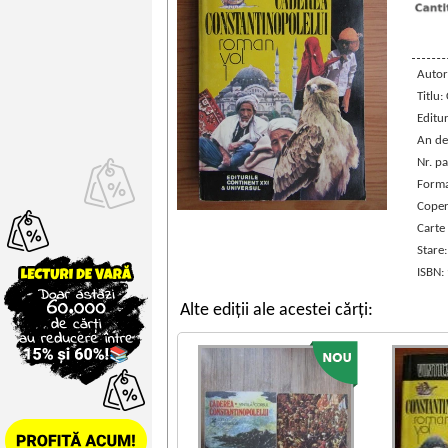
Autor
Titlu
Editu
An de
Nr. pa
Forma
Coper
Carte
Stare
ISBN:
Alte ediții ale acestei cărți: