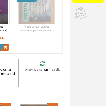
erea
Vintila Corbul - Caderea
volume)
Constantinopolelui (volumul 1)
00
Lei
TUIT la
DREPT DE RETUR în 14 zile
mum 199 lei