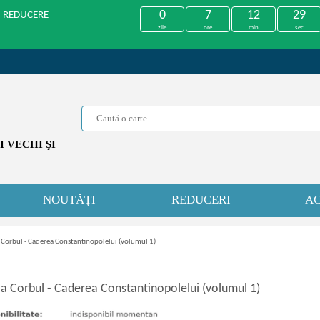
0
7
12
29
U REDUCERE
zile
ore
min
sec
 VECHI ŞI
NOUTĂȚI
REDUCERI
AC
a Corbul - Caderea Constantinopolelui (volumul 1)
la Corbul
-
Caderea Constantinopolelui (volumul 1)