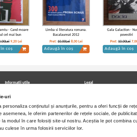
amtu - Cand moare
Limba si literatura romana.
Gala Galaction - Nu
ul cel mai bun
Bacalaureat 2012
povestiri
3,00Lei
9,20
Lei
Pret:
10,00Lei
8,00
Lei
Pret:
10,00Lei
7,0
în coș
Adaugă în coș
Adaugă în coș
a Corbul - Caderea
Vintila Corbul - Caderea
Vintila Corbul - Cad
opolelui (volumul 3)
Constantinopolului (volumul 2)
Constantinopolelui (2 
Informatii utile
Legal
ANPC
Achizitii cărți
ie-uri
Achizitii viniluri, casete, CD/DVD
Soluționarea online a litigiilor
Contact
Politica de confidentialitate
personaliza conținutul și anunțurile, pentru a oferi funcții de rețe
Cum cumpar?
Termeni si conditii
Politica de livrare
Utilizare cookie-uri
De asemenea, le oferim partenerilor de rețele sociale, de publicitat
Retur comenzi
e la modul în care folosiți site-ul nostru. Aceștia le pot combina c
Angajari - Cariere
u culese în urma folosirii serviciilor lor.