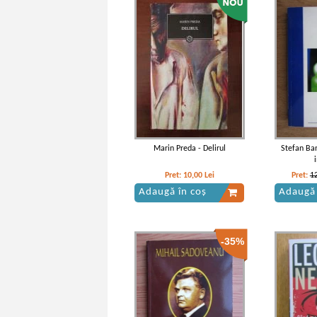
Vintila Corbul - Caderea
Vintil
Constantinopolelui (volumele 1, 2
Constantino
si 3)
Marin Preda - Delirul
Stefan Ban
Pret:
10,00
Lei
Pret:
1
Adaugă în coș
Adaugă 
-35%
Vintila Corbul - Caderea
Vintil
Constantinopolului (volumul 1)
Constantin