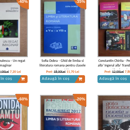
-40%
-35%
a Corbul - Caderea
Vintila Corbul - Caderea
Vintila Corbul - Cad
polului (volumele 1 si
Constantinopolului (volumul 1)
Constantinopolelui (2 
2)
cartonate)
ulescu - Un regat
Sofia Dobra - Ghid de limba si
Constantin Chirita - P
imaginar
literatura romana pentru clasele
alb/ Ingerul alb/ Trand
a V-a-a VIII-a
(3 volume)
2,00Lei
7,20
Lei
Pret:
18,00Lei
11,70
Lei
Pret:
12,00Lei
7,8
în coș
Adaugă în coș
Adaugă în coș
-60%
-20%
a Corbul - Caderea
Vintila Corbul - Caderea
Vintila Corbul - Cad
opolelui (volumul I)
Constantinopolelui (volumul 2)
Constantinopolului (vol