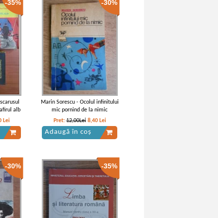
-35%
-30%
erea
Vintila Corbul - Caderea
volume,
Constantinopolului (volumul 1)
(Adevarul)
escarusul
Marin Sorescu - Ocolul infinitului
afirul alb
mic pornind de la nimic
0
Lei
Pret:
12,00Lei
8,40
Lei
Adaugă în coș
-30%
-35%
erea
Vintila Corbul - Caderea
umul 2)
Constantinopolelui (volumul 1)