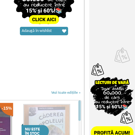
Adaugă în wishlist
Vezi toate edițiile »
-15%