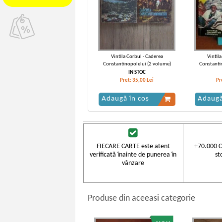
Vintila Corbul - Caderea
Vintil
Constantinopolelui (2 volume)
Constanti
IN STOC
Pret:
35,00
Lei
Pr
Adaugă în coș
Adaugă
FIECARE CARTE este atent
+70.000 C
verificată înainte de punerea în
st
vânzare
Produse din aceeasi categorie