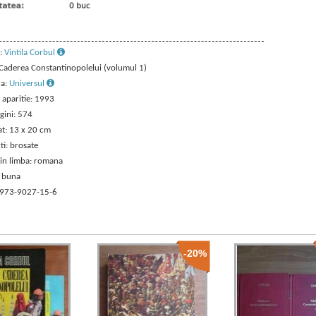
:
Vintila Corbul
: Caderea Constantinopolelui (volumul 1)
ra:
Universul
 aparitie: 1993
gini: 574
t: 13 x 20 cm
ti: brosate
 in limba: romana
: buna
 973-9027-15-6
-20%