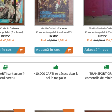
a Corbul - Caderea
Vintila Corbul - Caderea
Vintila Corbul - Cad
nopolelui (2 volume)
Constantinopolelui (volumul 2)
Constantinopolelui (2 
(Adevarul)
IN STOC
IN STOC
IN STOC
et:
40,00
Lei
Pret:
10,00Lei
8,00
Lei
Pret:
160,00Lei
136,
 în coș
Adaugă în coș
Adaugă în coș
ĂRŢI sunt acum în
>10.000 CĂRŢI se găsesc doar la
TRANSPORT GRA
ocul nostru
noi în magazin
comenzile de mini