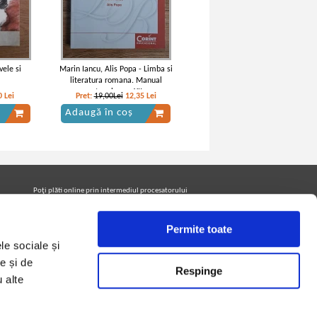
vele si
Marin Iancu, Alis Popa - Limba si
literatura romana. Manual
pentru clasa a XII-a
0
Lei
Pret:
19,00Lei
12,35
Lei
Adaugă în coș
erea
Vintila Corbu - Caderea
volume)
Constantinopolelui (2 volume)
Poţi plăti online prin intermediul procesatorului
Netopia Payments
Permite toate
le sociale și
Urmăreşte-ne pe facebook pentru a fi la curent cu
promoţiile PrintreCarti.ro
e și de
Respinge
u alte