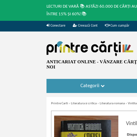
LECTURI DE VARĂ 📚 ASTĂZI 60.000 DE CĂRȚI A
ÎNTRE 15% ȘI 60%!📚
Conectare
Creează Cont
Cum cumpăr
ANTICARIAT ONLINE - VÂNZARE CĂRŢI
NOI
Categorii
Printre Carti
»
Literatura si critica
»
Literatura romana
»
Vintil
Vinti