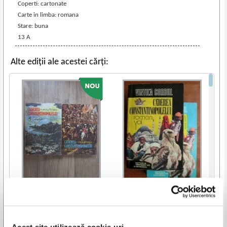
Coperti: cartonate
Carte in limba: romana
Stare: buna
13 A
Alte ediții ale acestei cărți:
Vintila Corbul - Caderea
Vintila Corbul - Caderea
Constantinopolelui (2 volume)
Constantinopolelui (2 volume)
IN STOC
IN STOC
Pret:
35,00
Lei
Pret:
40,00
Lei
Adaugă în coș
Adaugă în coș