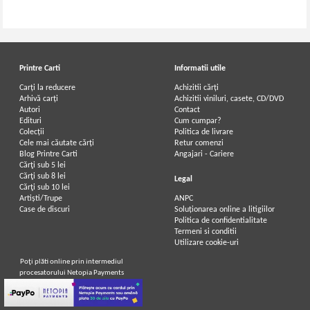
Printre Carti
Informatii utile
Carți la reducere
Achizitii cărți
Arhivă carți
Achizitii viniluri, casete, CD/DVD
Autori
Contact
Vintila Corbul - Caderea
Vintila Corbul - Caderea
Edituri
Cum cumpar?
Constantinopolului (volumul 2)
Constantinopolelui (volumul 1)
Colecții
Politica de livrare
Cele mai căutate cărți
Retur comenzi
Blog Printre Carti
Angajari - Cariere
Cărţi sub 5 lei
Cărţi sub 8 lei
Legal
Cărţi sub 10 lei
Artiști/Trupe
ANPC
Case de discuri
Soluționarea online a litigiilor
Politica de confidentialitate
Termeni si conditii
Utilizare cookie-uri
Poţi plăti online prin intermediul
procesatorului Netopia Payments