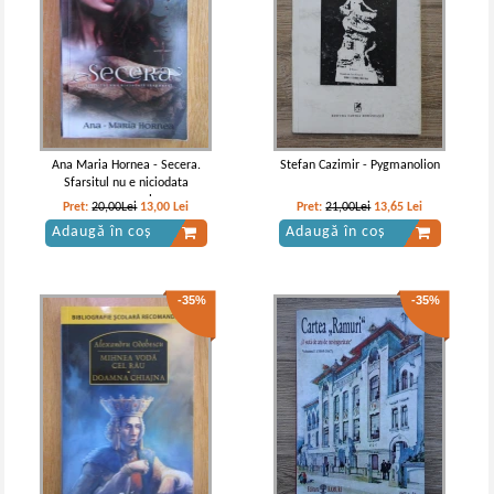
Vintila Corbul - Caderea
Vintila Corbul - Caderea
Constantinopolului (volumele 1 si
Constantinopolului (volumul 1)
2)
Ana Maria Hornea - Secera.
Stefan Cazimir - Pygmanolion
Sfarsitul nu e niciodata
raspunsul
Pret:
20,00Lei
13,00
Lei
Pret:
21,00Lei
13,65
Lei
Adaugă în coș
Adaugă în coș
-35%
-35%
Vintila Corbul - Caderea
Vintila Corbul - Caderea
Constantinopolului (volumul 1)
Constantinopolului (volumul 1)
(Adevarul)