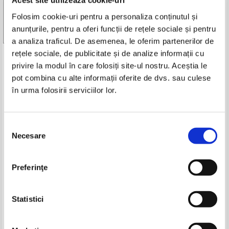
Acest site utilizează cookie-uri
Folosim cookie-uri pentru a personaliza conținutul și
anunțurile, pentru a oferi funcții de rețele sociale și pentru
-25%
Vezi toate edițiile »
a analiza traficul. De asemenea, le oferim partenerilor de
rețele sociale, de publicitate și de analize informații cu
Produse din aceeasi categorie
privire la modul în care folosiți site-ul nostru. Aceștia le
pot combina cu alte informații oferite de dvs. sau culese
-35%
în urma folosirii serviciilor lor.
Selecția
Necesare
Vintila Corbul - Caderea
Vintila Corbul - Caderea
consimțământului
Constantinopolelui (volumul 2)
Constantinopolelui (2 volume)
(Adevarul)
IN STOC
IN STOC
Pret:
10,00Lei
7,50
Lei
Pret:
160,00
Lei
Preferinţe
Adaugă în coș
Adaugă în coș
Costache Negruzzi - Nuvele
Paul Diaconescu - Impotriva
Statistici
nisipului
Pret:
12,00
Lei
Pret:
23,00Lei
14,95
Lei
Adaugă în coș
Adaugă în coș