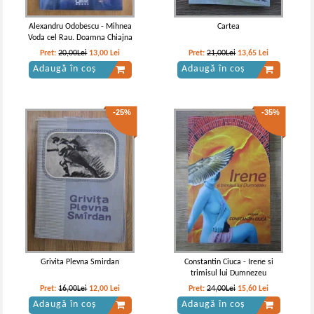
Alexandru Odobescu - Mihnea
Cartea
Voda cel Rau. Doamna Chiajna
Pret:
20,00Lei
13,00
Lei
Pret:
21,00Lei
13,65
Lei
Adaugă în coș
Adaugă în coș
-25%
-35%
Vintila Corbul - Caderea
Vintila Corbul - Caderea
Constantinopolelui (volumul I)
Constantinopolelui (volumul 2)
Grivita Plevna Smirdan
Constantin Ciuca - Irene si
trimisul lui Dumnezeu
Pret:
16,00Lei
12,00
Lei
Pret:
24,00Lei
15,60
Lei
Adaugă în coș
Adaugă în coș