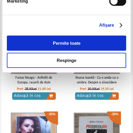
Marketing
-25%
-35%
Afişare
Permite toate
Vintila Corbul - Caderea
Vintila Corbul - Caderea
Constantinopolelui (volumul 1)
Constantinopolelui (volumele 1, 2
si 3)
Respinge
Fanus Neagu - Asfintit de
Ileana Ioanid - Ca o unda-ca o
Europa, rasarit de Asie
umbra. Despre o sinucidere
Pret:
28,00Lei
21,00
Lei
Pret:
30,00Lei
19,50
Lei
Adaugă în coș
Adaugă în coș
-35%
-35%