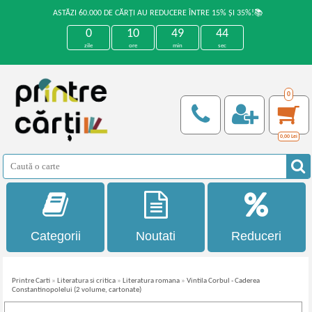
ASTĂZI 60.000 DE CĂRȚI AU REDUCERE ÎNTRE 15% ȘI 35%!📚
0
10
49
44
zile
ore
min
sec
0
0,00
Lei
Categorii
Noutati
Reduceri
Printre Carti
»
Literatura si critica
»
Literatura romana
»
Vintila Corbul - Caderea
Constantinopolelui (2 volume, cartonate)